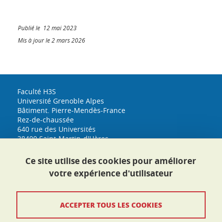
Publié le 12 mai 2023
Mis à jour le 2 mars 2026
Faculté H3S
Université Grenoble Alpes
Bâtiment. Pierre-Mendès-France
Rez-de-chaussée
640 rue des Universités
38400 Saint-Martin-d'Hères
h3s@univ-grenoble-alpes.fr
Tél. : 04 76 74 33 53
Ce site utilise des cookies pour améliorer
Plan d'accès
votre expérience d'utilisateur
Crédits
ACCEPTER TOUS LES COOKIES
Mentions légales