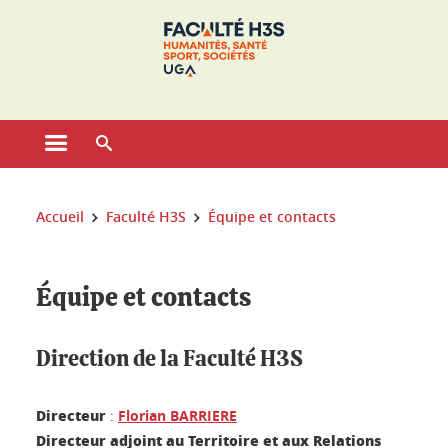
Gestion des cookies
Ouvrir le menu principal
Ouvrir le moteur de recherche
Vous êtes ici :
Accueil
Faculté H3S
Équipe et contacts
Équipe et contacts
Direction de la Faculté H3S
Directeur
:
Florian BARRIERE
Directeur adjoint au Territoire et aux Relations