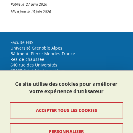
Publié le 27 avril 2026
Mis à jour le 15 juin 2026
Faculté H3S
Université Grenoble Alpes
Bâtiment. Pierre-Mendès-France
Rez-de-chaussée
640 rue des Universités
38400 Saint-Martin-d'Hères
h3s@univ-grenoble-alpes.fr
Tél. : 04 76 74 33 53
Ce site utilise des cookies pour améliorer
Plan d'accès
votre expérience d'utilisateur
Crédits
ACCEPTER TOUS LES COOKIES
Mentions légales
PERSONNALISER
Données personnelles