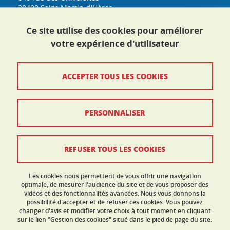
38400 Saint-Martin-d'Hères
h3s@univ-grenoble-alpes.fr
Tél. : 04 76 74 33 53
Ce site utilise des cookies pour améliorer
Plan d'accès
votre expérience d'utilisateur
Crédits
ACCEPTER TOUS LES COOKIES
Mentions légales
PERSONNALISER
Données personnelles
Politique des cookies
REFUSER TOUS LES COOKIES
Gestion des cookies
Contact et réclamation
Les cookies nous permettent de vous offrir une navigation
optimale, de mesurer l'audience du site et de vous proposer des
vidéos et des fonctionnalités avancées. Nous vous donnons la
Accessibilité : non conforme
possibilité d'accepter et de refuser ces cookies. Vous pouvez
changer d'avis et modifier votre choix à tout moment en cliquant
sur le lien "Gestion des cookies" situé dans le pied de page du site.