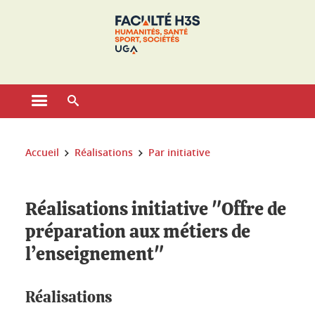
Gestion des cookies
Ouvrir le menu principal
Ouvrir le moteur de recherche
Vous êtes ici :
Accueil
Réalisations
Par initiative
Réalisations initiative "Offre de
préparation aux métiers de
l’enseignement"
Réalisations