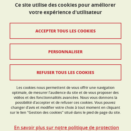
Tél. : 04 76 74 33 53
Ce site utilise des cookies pour améliorer
Plan d'accès
votre expérience d'utilisateur
Crédits
ACCEPTER TOUS LES COOKIES
Mentions légales
PERSONNALISER
Données personnelles
Politique des cookies
REFUSER TOUS LES COOKIES
Gestion des cookies
Contact et réclamation
Les cookies nous permettent de vous offrir une navigation
optimale, de mesurer l'audience du site et de vous proposer des
vidéos et des fonctionnalités avancées. Nous vous donnons la
Accessibilité : non conforme
possibilité d'accepter et de refuser ces cookies. Vous pouvez
changer d'avis et modifier votre choix à tout moment en cliquant
sur le lien "Gestion des cookies" situé dans le pied de page du site.
En savoir plus sur notre politique de protection