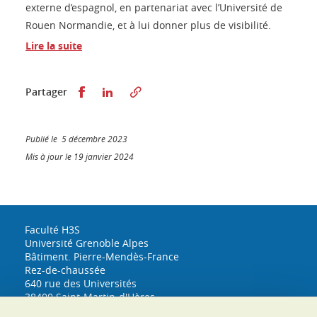
externe d’espagnol, en partenariat avec l’Université de
Rouen Normandie, et à lui donner plus de visibilité.
Lire la suite
Partager sur Facebook
Partager sur LinkedIn
Partager
Publié le 5 décembre 2023
Mis à jour le 19 janvier 2024
Faculté H3S
Université Grenoble Alpes
Bâtiment. Pierre-Mendès-France
Rez-de-chaussée
640 rue des Universités
38400 Saint-Martin-d'Hères
h3s@univ-grenoble-alpes.fr