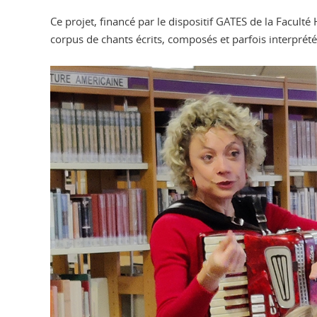
Ce projet, financé par le dispositif GATES de la Facul
corpus de chants écrits, composés et parfois interprét