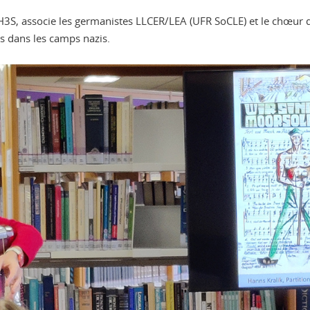
té H3S, associe les germanistes LLCER/LEA (UFR SoCLE) et le chœu
és dans les camps nazis.