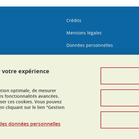
Crédits
Mentions légales
Données personnelles
Politique des cookies
Gestion des cookies
r votre expérience
Contact et réclamation
ation optimale, de mesurer
Accessibilité : non conforme
es fonctionnalités avancées.
user ces cookies. Vous pouvez
n cliquant sur le lien "Gestion
n des données personnelles