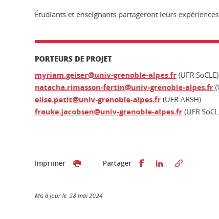
Étudiants et enseignants partageront leurs expériences de
PORTEURS DE PROJET
myriam.geiser@univ-grenoble-alpes.fr
(UFR SoCLE)
natacha.rimasson-fertin@univ-grenoble-alpes.fr
(
elise.petit@univ-grenoble-alpes.fr
(UFR ARSH)
frauke.jacobsen@univ-grenoble-alpes.fr
(UFR SoCL
Partager sur Faceb
Partager sur L
Imprimer
Partager
Mis à jour le 28 mai 2024