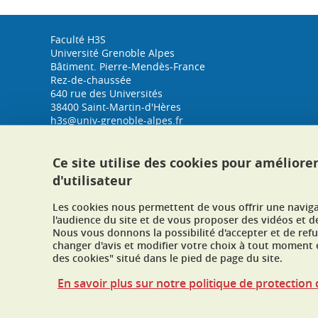
Faculté H3S
Université Grenoble Alpes
Bâtiment. Pierre-Mendès-France
Rez-de-chaussée
640 rue des Universités
38400 Saint-Martin-d'Hères
h3s@univ-grenoble-alpes.fr
Tél. : 04 76 74 33 53
Plan d'accès
Ce site utilise des cookies pour améliore
d'utilisateur
Les cookies nous permettent de vous offrir une navig
l'audience du site et de vous proposer des vidéos et d
Nous vous donnons la possibilité d'accepter et de ref
changer d'avis et modifier votre choix à tout moment e
des cookies" situé dans le pied de page du site.
En savoir plus sur notre politique de protectio