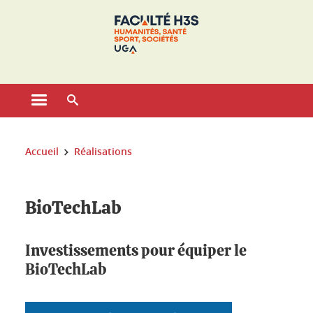
Gestion des cookies
Ouvrir le menu principal
Ouvrir le moteur de recherche
Vous êtes ici :
Accueil
Réalisations
BioTechLab
Investissements pour équiper le
BioTechLab