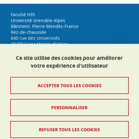
Faculté H3S
Université Grenoble Alpes
Bâtiment. Pierre-Mendès-France
Rez-de-chaussée
640 rue des Universités
38400 Saint-Martin-d'Hères
h3s@univ-grenoble-alpes.fr
Tél. : 04 76 74 33 53
Ce site utilise des cookies pour améliorer
Plan d'accès
votre expérience d'utilisateur
Crédits
ACCEPTER TOUS LES COOKIES
Mentions légales
PERSONNALISER
Données personnelles
Politique des cookies
REFUSER TOUS LES COOKIES
Gestion des cookies