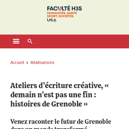
Gestion des cookies
Ouvrir le menu principal
Ouvrir le moteur de recherche
Vous êtes ici :
Accueil
Réalisations
Ateliers d’écriture créative, «
demain n’est pas une fin :
histoires de Grenoble »
Venez raconter le futur de Grenoble