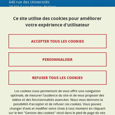
640 rue des Universités
38400 Saint-Martin-d'Hères
h3s@univ-grenoble-alpes.fr
Tél. : 04 76 74 33 53
Ce site utilise des cookies pour améliorer
Plan d'accès
votre expérience d'utilisateur
Crédits
ACCEPTER TOUS LES COOKIES
Mentions légales
PERSONNALISER
Données personnelles
Politique des cookies
REFUSER TOUS LES COOKIES
Gestion des cookies
Contact et réclamation
Les cookies nous permettent de vous offrir une navigation
optimale, de mesurer l'audience du site et de vous proposer des
vidéos et des fonctionnalités avancées. Nous vous donnons la
Accessibilité : non conforme
possibilité d'accepter et de refuser ces cookies. Vous pouvez
changer d'avis et modifier votre choix à tout moment en cliquant
sur le lien "Gestion des cookies" situé dans le pied de page du site.